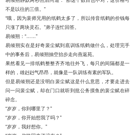
易倾朔静默两秒然后问道：“那这个数目也不对，这价格可
不是以往的三倍。”
“哦，因为裴师兄用的纸鹤太多了，所以传音纸鹤的价钱每
只涨了两块灵石。”弟子连忙回答。
易倾朔：“……”
易倾朔实在是好奇裴尘赋到底训练纸鹤做什么，处理完手
中的事务后，易倾朔抽空抬步走向燕返苑。
果然看见一排纸鹤整整齐齐地往外飞，每只的间隔都是一
样的，雄赳赳气昂昂，就像是一队训练有素的军队。
但是易倾朔还是没明白裴尘赋这是什么意思，才要走进去
问一问裴尘赋，却在门口就听到批公务摸鱼的裴尘赋在碎
碎念。
“岁岁，你到哪里了？”
“岁岁，你开始想我了吗？”
“岁岁，我好想你。”