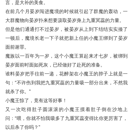
言，是大补的美食。
在前几个月晏岁闯进魔境的时候就引起了群魔的轰动，一
大群魔物向晏岁扑来想要汲取晏岁身上九重冥蕊的力量。
但是他们通通打不过晏岁，被晏岁从上到下结结实实揍了
一顿后，魔境长老一下子就把新上任的小魔王绑到了晏岁
面前谢罪。
魔族以一百年为一岁，这个小魔王算起来才七岁，被绑到
晏岁面前时面如死灰，已经做好了赴死的准备。
谁料晏岁把手往前一递，花醉架在小魔王的脖子上就是一
句：“不许伤到我把九重冥蕊的力量吸一部分出来，不然我
就杀了你。”
小魔王惊了，竟有这等好事！
又一次吃得肚子圆滚滚的小魔王摸着肚子倒在沙地上
问：“喂，你就不怕我吸多了九重冥蕊变得比你更厉害了，
以后杀了你吗？”