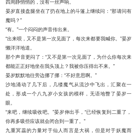
四周静悄悄的，没有一丝声响。
晏岁直接盘腿坐在了扔在地上的斗篷上继续问：“那请问有
魔吗？”
“有。”一个闷闷的声音传出来。
“出来呗，又不是第一次见面了，每次来都要我喊你。”晏岁
懒洋洋地道。
那个声音更闷了：“又不是第一次见面了，为什么你每次来
都能正正好地坐在我头顶上？我被你压得出不来。”
晏岁默默地往旁边挪了挪：“不好意思啊。”
沙地涌动了几下后，几缕魔气从流沙中飞出，汇聚在一
处，形成一个八九岁小女孩的模样，无语地瞥了晏岁一
眼。
“来吧，继续吸收吧。”晏岁伸出手，“已经恢复到二重了，
你再多吸些应该就会闭合到一重了。”
九重冥蕊的力量对于仙人而言是大祸，但是对于妖魔而