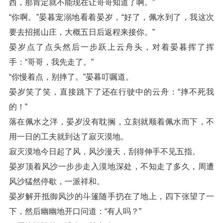
西，那肯定就不能现在让哥哥知道了啊。”
“你啊。”晏暮宠溺地看着晏岁，“好了，佩水到了，我这次
要去招摇山庄，大概五日后返程来接你。”
晏岁点了点头然后一步跃上云舟头，对着晏暮挥了挥
手：“哥哥，我先走了。”
“你慢着点，别摔了。”晏暮叮嘱道。
晏岁笑了笑，直接跳下了还在行驶中的云舟：“摔不死我
的！”
落在佩水之泮，晏岁没有耽搁，立刻就顺着佩水而下，不
用一日的工夫就到达了寂灭漠地。
寂灭漠地今日起了风，风沙漫天，刮得伸手不见五指。
晏岁顶着风沙一步步走入漠地深处，不知走了多久，周遭
风沙猛然停歇，一派祥和。
晏岁解开抵御风沙的斗篷随手扔在了地上，四下张望了一
下，然后幽幽地开口问道：“有人吗？”