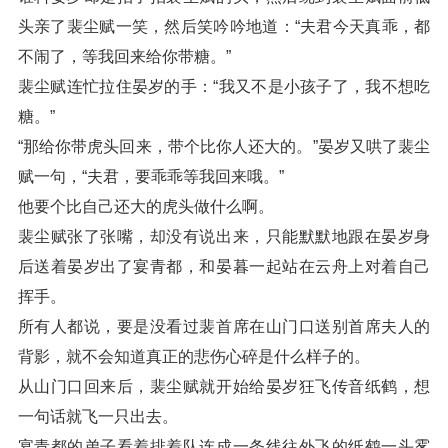
头亲了裴尘赋一笑，然后笑吟吟地道：“夫君今天真乖，都
不闹了，等我回来给你带糖。”
裴尘赋连忙拉住晏岁的手：“我又不是小孩子了，我不想吃
糖。”
“那给你带虎头回来，带个比你人还大的。”晏岁又哄了裴尘
赋一句，“夫君，要乖乖等我回来哦。”
他要个比自己还大的虎头做什么啊。
裴尘赋张了张嘴，却没有说出来，只能默默地跟在晏岁身
后送着晏岁出了宴青都，和晏暮一起站在云舟上对着自己
挥手。
所有人都说，要是没看过裴首席在山门口送别首席夫人的
背影，就不会知道真正的悲伤心碎是什么样子的。
从山门口回来后，裴尘赋就开始给晏岁狂飞传音纸鹤，想
一句话就飞一只出去。
宴青都的弟子看着排着队连成一条线往外飞的纸鹤一头雾