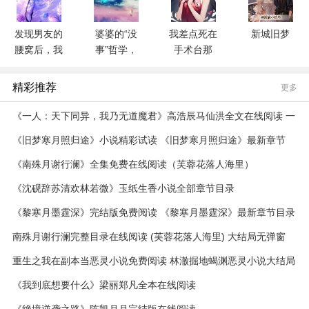
发现男友的
婆婆的“没
我差点死在
新城旧梦
腰窝后，我
事”哲学，
手术台那
选择分手
让我成了杀
天，他在哄
人帮凶
小三
精彩推荐
更多
《一人：天下同异，我乃无道魔君》高浩辰马仙洪全文在线阅读 一
人：天下同异，我乃无道魔君第1章
《旧梦寒月照归途》小说精彩试读 《旧梦寒月照归途》最新章节
《南殊月谢行澜》全集免费在线阅读（芙蓉花落人海里）
《沈砚辞苏清欢林若微》玉纸生香小说全部章节目录
《黎寒月墨霆深》完结版免费阅读 《黎寒月墨霆深》最新章节目录
南殊月谢行澜完整目录在线阅读 (芙蓉花落人海里) 大结局无弹窗
重生之我在副本当恶灵小说免费阅读 林澈掘地蝎渊恶灵小说大结局
在线阅读
《我到底想要什么》梁丽郑凡全本在线阅读
《绝境逆袭之路》陈凯月月完结版在线阅读