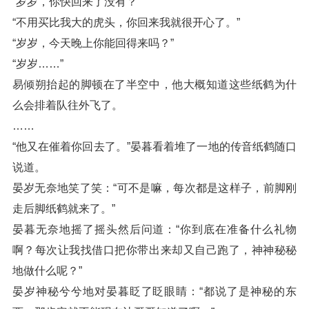
“岁岁，你快回来了没有？”
“不用买比我大的虎头，你回来我就很开心了。”
“岁岁，今天晚上你能回得来吗？”
“岁岁……”
易倾朔抬起的脚顿在了半空中，他大概知道这些纸鹤为什
么会排着队往外飞了。
……
“他又在催着你回去了。”晏暮看着堆了一地的传音纸鹤随口
说道。
晏岁无奈地笑了笑：“可不是嘛，每次都是这样子，前脚刚
走后脚纸鹤就来了。”
晏暮无奈地摇了摇头然后问道：“你到底在准备什么礼物
啊？每次让我找借口把你带出来却又自己跑了，神神秘秘
地做什么呢？”
晏岁神秘兮兮地对晏暮眨了眨眼睛：“都说了是神秘的东