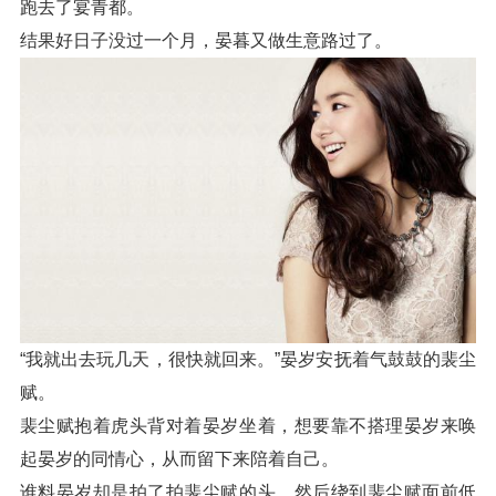
跑去了宴青都。
结果好日子没过一个月，晏暮又做生意路过了。
“我就出去玩几天，很快就回来。”晏岁安抚着气鼓鼓的裴尘
赋。
裴尘赋抱着虎头背对着晏岁坐着，想要靠不搭理晏岁来唤
起晏岁的同情心，从而留下来陪着自己。
谁料晏岁却是拍了拍裴尘赋的头，然后绕到裴尘赋面前低