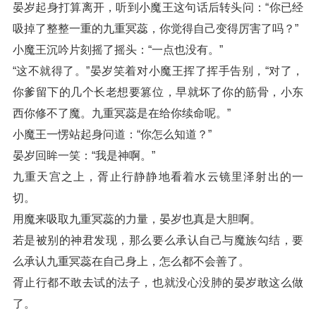
晏岁起身打算离开，听到小魔王这句话后转头问：“你已经
吸掉了整整一重的九重冥蕊，你觉得自己变得厉害了吗？”
小魔王沉吟片刻摇了摇头：“一点也没有。”
“这不就得了。”晏岁笑着对小魔王挥了挥手告别，“对了，
你爹留下的几个长老想要篡位，早就坏了你的筋骨，小东
西你修不了魔。九重冥蕊是在给你续命呢。”
小魔王一愣站起身问道：“你怎么知道？”
晏岁回眸一笑：“我是神啊。”
九重天宫之上，胥止行静静地看着水云镜里泽射出的一
切。
用魔来吸取九重冥蕊的力量，晏岁也真是大胆啊。
若是被别的神君发现，那么要么承认自己与魔族勾结，要
么承认九重冥蕊在自己身上，怎么都不会善了。
胥止行都不敢去试的法子，也就没心没肺的晏岁敢这么做
了。