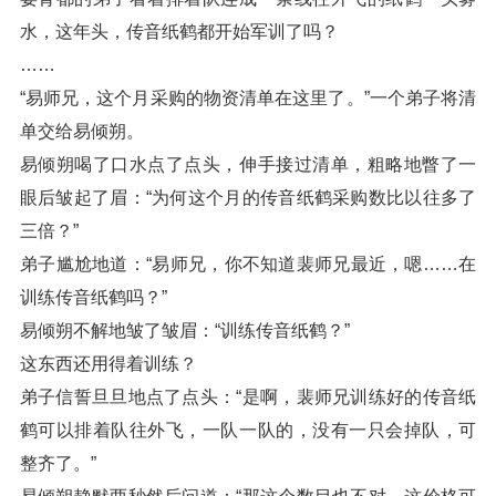
水，这年头，传音纸鹤都开始军训了吗？
……
“易师兄，这个月采购的物资清单在这里了。”一个弟子将清
单交给易倾朔。
易倾朔喝了口水点了点头，伸手接过清单，粗略地瞥了一
眼后皱起了眉：“为何这个月的传音纸鹤采购数比以往多了
三倍？”
弟子尴尬地道：“易师兄，你不知道裴师兄最近，嗯……在
训练传音纸鹤吗？”
易倾朔不解地皱了皱眉：“训练传音纸鹤？”
这东西还用得着训练？
弟子信誓旦旦地点了点头：“是啊，裴师兄训练好的传音纸
鹤可以排着队往外飞，一队一队的，没有一只会掉队，可
整齐了。”