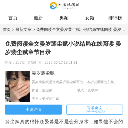
首页
最新
男频
女频
排行榜
专题
首页
>
最新文章
> 免费阅读全文晏岁裴尘赋小说结局在线阅读 晏岁裴尘赋章节目录
免费阅读全文晏岁裴尘赋小说结局在线阅读 晏
岁裴尘赋章节目录
热度：255℃
更新时间：2026-06-17 13:01:31
晏岁裴尘赋
晏岁裴尘赋是作者晏岁裴尘赋写的一本小说里面的主角。这本小说内容跌宕起伏、深入人心，是一本情节与文笔俱佳的穿越重生小说。内容主要讲述：“真的吗？”甄如念呢喃细语，“哪怕爬到最高处，哪怕当上了帝君，也会瞒不住真相的吗？”“不会有例外的。”晏岁回答着，然后最后看了一眼甄如念，“甄掌门，多加保重。”甄如念还了晏岁深深一揖：“元君，万事顺遂。”
作者：裴尘赋
状态：连载中
主角：晏岁裴尘赋
阅读全文
小说详情
（下载APP阅读全文）
裴尘赋真的很怀疑晏暮是不是会分身术，如果他不会的