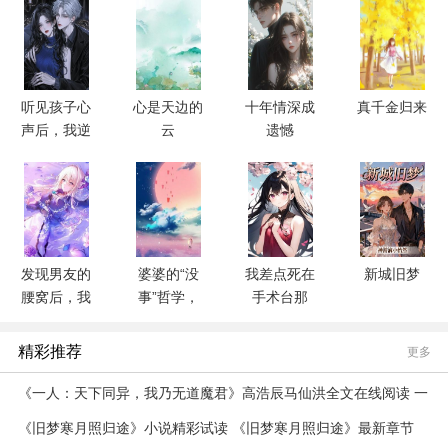
听见孩子心
心是天边的
十年情深成
真千金归来
声后，我逆
云
遗憾
转死亡开局
发现男友的
婆婆的“没
我差点死在
新城旧梦
腰窝后，我
事”哲学，
手术台那
选择分手
让我成了杀
天，他在哄
人帮凶
小三
精彩推荐
更多
《一人：天下同异，我乃无道魔君》高浩辰马仙洪全文在线阅读 一
人：天下同异，我乃无道魔君第1章
《旧梦寒月照归途》小说精彩试读 《旧梦寒月照归途》最新章节