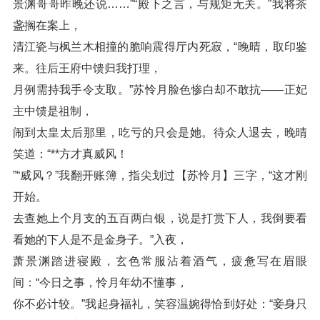
景渊哥哥昨晚还说……”“殿下之言，与规矩无关。”我将茶
盏搁在案上，
清江瓷与枫兰木相撞的脆响震得厅内死寂，“晚晴，取印鉴
来。往后王府中馈归我打理，
月例需持我手令支取。”苏怜月脸色惨白却不敢抗——正妃
主中馈是祖制，
闹到太皇太后那里，吃亏的只会是她。待众人退去，晚晴
笑道：“**方才真威风！
”“威风？”我翻开账簿，指尖划过【苏怜月】三字，“这才刚
开始。
去查她上个月支的五百两白银，说是打赏下人，我倒要看
看她的下人是不是金身子。”入夜，
萧景渊踏进寝殿，玄色常服沾着酒气，疲惫写在眉眼
间：“今日之事，怜月年幼不懂事，
你不必计较。”我起身福礼，笑容温婉得恰到好处：“妾身只