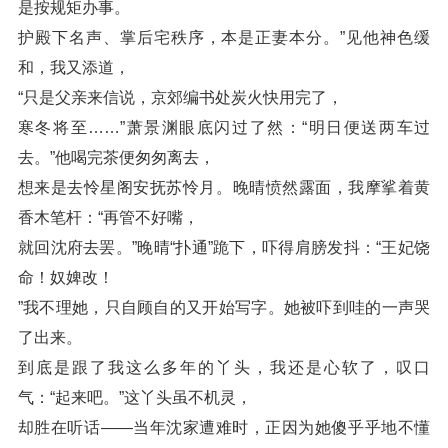
是按规矩办事。
护殿下名声、掌后宅秩序，本是正妻本分。”见他神色缓
和，我又添道，
“只是父亲来信说，京郊编书处炭火快用完了，
寒冬将至……”萧景渊眼底闪过了然：“明日便送两车过
去。”他喝完茶便匆匆离去，
想来是去怜星阁安抚苏怜月。晚晴愤然露面，我摩挲着黄
香木笔杆：“再管不好嘴，
就回沈府去罢。”晚晴“扑通”跪下，吓得肩膀发抖：“王妃饶
命！奴婢改！
”我不理她，只自顾自的又开始写字。她被吓到哇的一声哭
了出来。
到底是跟了我这么多年的丫头，我还是心软了，叹口
气：“起来吧。”这丫头虽不机灵，
却胜在听话——当年沈家遭难时，正因为她傻乎乎地不懂