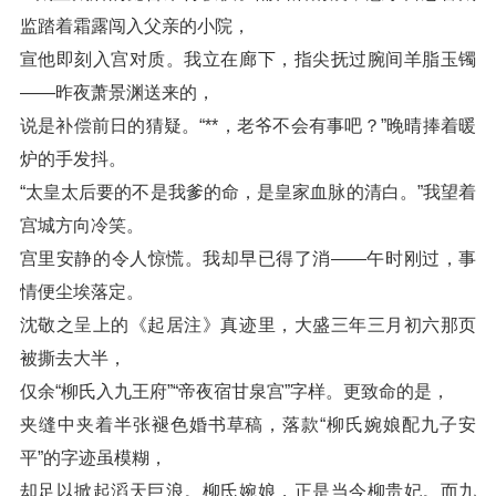
监踏着霜露闯入父亲的小院，
宣他即刻入宫对质。我立在廊下，指尖抚过腕间羊脂玉镯
——昨夜萧景渊送来的，
说是补偿前日的猜疑。“**，老爷不会有事吧？”晚晴捧着暖
炉的手发抖。
“太皇太后要的不是我爹的命，是皇家血脉的清白。”我望着
宫城方向冷笑。
宫里安静的令人惊慌。我却早已得了消——午时刚过，事
情便尘埃落定。
沈敬之呈上的《起居注》真迹里，大盛三年三月初六那页
被撕去大半，
仅余“柳氏入九王府”“帝夜宿甘泉宫”字样。更致命的是，
夹缝中夹着半张褪色婚书草稿，落款“柳氏婉娘配九子安
平”的字迹虽模糊，
却足以掀起滔天巨浪。柳氏婉娘，正是当今柳贵妃。而九