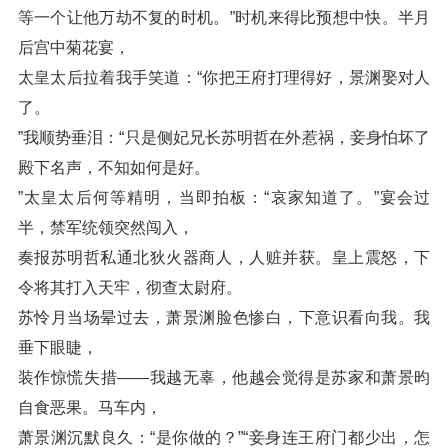
等一个让他万劫不复的时机。”时机来得比预想中快。半月
后宫中菊花宴，
太皇太后拉着我手笑道：“你把王府打理得好，景渊娶对人
了。
”我顺势垂泪：“只是侧妃兄长苏明哲在外惹祸，妾身怕坏了
殿下名声，不知如何是好。
”太皇太后何等精明，当即拍板：“哀家知道了。”宴会过
半，禁军统领突然闯入，
奏报苏明哲私通北狄火器商人，人赃并获。皇上震怒，下
令将其打入天牢，彻查太尉府。
苏怜月当场晕过去，萧景渊脸色惨白，下意识看向我。我
垂下眼睫，
装作惊慌失措——我越无辜，他越会觉得是苏家和萧景昀
自食恶果。马车内，
萧景渊沉默良久：“是你做的？”“妾身连王府门都少出，怎