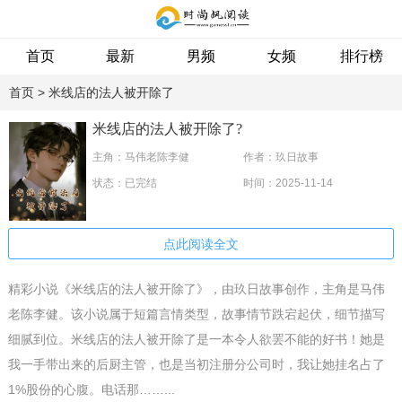
首页
最新
男频
女频
排行榜
专题
首页
> 米线店的法人被开除了
米线店的法人被开除了?
主角：马伟老陈李健
作者：玖日故事
状态：已完结
时间：2025-11-14
点此阅读全文
精彩小说《米线店的法人被开除了》，由玖日故事创作，主角是马伟
老陈李健。该小说属于短篇言情类型，故事情节跌宕起伏，细节描写
细腻到位。米线店的法人被开除了是一本令人欲罢不能的好书！她是
我一手带出来的后厨主管，也是当初注册分公司时，我让她挂名占了
1%股份的心腹。电话那……...