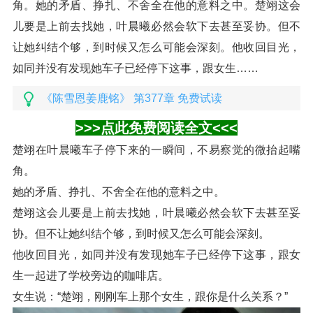
角。她的矛盾、挣扎、不舍全在他的意料之中。楚翊这会
儿要是上前去找她，叶晨曦必然会软下去甚至妥协。但不
让她纠结个够，到时候又怎么可能会深刻。他收回目光，
如同并没有发现她车子已经停下这事，跟女生……
《陈雪恩姜鹿铭》 第377章 免费试读
>>>点此免费阅读全文<<<
楚翊在叶晨曦车子停下来的一瞬间，不易察觉的微抬起嘴
角。
她的矛盾、挣扎、不舍全在他的意料之中。
楚翊这会儿要是上前去找她，叶晨曦必然会软下去甚至妥
协。但不让她纠结个够，到时候又怎么可能会深刻。
他收回目光，如同并没有发现她车子已经停下这事，跟女
生一起进了学校旁边的咖啡店。
女生说：“楚翊，刚刚车上那个女生，跟你是什么关系？”