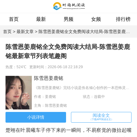
首页
最新
男频
女频
排行榜
专题
首页
>
最新文章
> 陈雪恩姜鹿铭全文免费阅读大结局-陈雪恩姜鹿铭最新章节列表笔趣阁
陈雪恩姜鹿铭全文免费阅读大结局-陈雪恩姜鹿
铭最新章节列表笔趣阁
热度：524℃
更新时间：2026-06-18 22:18:29
陈雪恩姜鹿铭
《陈雪恩姜鹿铭》完结小说是佚名倾心创作的一本恐怖灵异类型的小说，主角陈雪恩姜鹿铭，情节引人入胜，非常推荐。主要讲的是：叶晨曦收拾了情绪，说：“最近公司的事情安生了许多，我这边没有碰上任何异常现象。”陈雪恩道：“我倒是觉得奇怪，对方刻意收敛，像是在等什么时机。晨曦，你不需要把自己弄得很累，你可以去追求你自己的事情。”公司没事也好，叶晨曦暂时能喘口气了。
作者：姜鹿铭
状态：连载中
主角：陈雪恩姜鹿铭
阅读全文
小说详情
（下载APP阅读全文）
楚翊在叶晨曦车子停下来的一瞬间，不易察觉的微抬起嘴