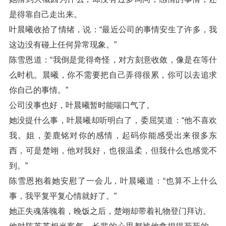
是得靠自己走出来。
叶晨曦收拾了情绪，说：“最近公司的事情安生了许多，我
这边没有碰上任何异常现象。”
陈雪恩道：“我倒是觉得奇怪，对方刻意收敛，像是在等什
么时机。晨曦，你不需要把自己弄得很累，你可以去追求
你自己的事情。”
公司没事也好，叶晨曦暂时能喘口气了。
她没提什么事，叶晨曦却听明白了，委屈笑道：“他不喜欢
我。姐，姜鹿铭对你的感情，起码你能感受出来很多东
西，可是楚翊，他对我好，也很温柔，但我什么也感觉不
到。”
陈雪恩抱着她安慰了一会儿，叶晨曦道：“也算不上什么
事，我平复平复心情就好了。”
她正失魂落魄着，晚饭之后，楚翊却带着礼物登门拜访。