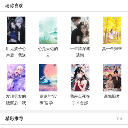
猜你喜欢
听见孩子心
心是天边的
十年情深成
真千金归来
声后，我逆
云
遗憾
转死亡开局
发现男友的
婆婆的“没
我差点死在
新城旧梦
腰窝后，我
事”哲学，
手术台那
选择分手
让我成了杀
天，他在哄
人帮凶
小三
精彩推荐
更多