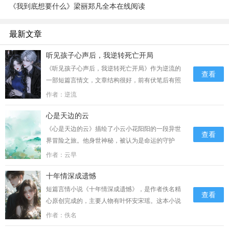
《我到底想要什么》梁丽郑凡全本在线阅读
最新文章
听见孩子心声后，我逆转死亡开局
《听见孩子心声后，我逆转死亡开局》作为逆流的
查看
一部短篇言情文，文章结构很好，前有伏笔后有照
应，人物的性格、行为活灵活现，思路新奇，主要
作者：逆流
讲的是：【前世我差点冻死，是妈妈带钱来救了我
心是天边的云
们。可一个月后，妈妈又因为初恋被债主砍死，纵
火将我们烧死。】【妈妈不是好妈妈……...
《心是天边的云》描绘了小云小花阳阳的一段异世
查看
界冒险之旅。他身世神秘，被认为是命运的守护
者。云早巧妙地刻画了每个角色的性格和动机，小
作者：云早
说中充满了紧张、悬疑和奇幻元素。精彩的情节将
十年情深成遗憾
带领读者穿越时空，探索那些隐藏在黑暗背后的秘
密，吃着从没有吃过的棒棒糖，我歪着脑袋问
短篇言情小说《十年情深成遗憾》，是作者佚名精
查看
她：“救了弟弟妈妈会开心吗？”妈妈回答得很
心原创完成的，主要人物有叶怀安宋瑶。这本小说
快：“妈妈当然会开心呀……。...
讲述了一个扣人心弦的故事，情节紧凑，引人入
作者：佚名
胜。我抹了一把脸上的酒血混合物，冷笑着拨通了