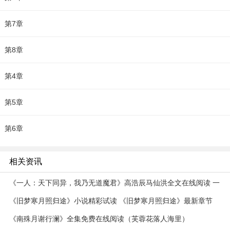
第7章
第8章
第4章
第5章
第6章
相关资讯
《一人：天下同异，我乃无道魔君》高浩辰马仙洪全文在线阅读 一
人：天下同异，我乃无道魔君第1章
《旧梦寒月照归途》小说精彩试读 《旧梦寒月照归途》最新章节
《南殊月谢行澜》全集免费在线阅读（芙蓉花落人海里）