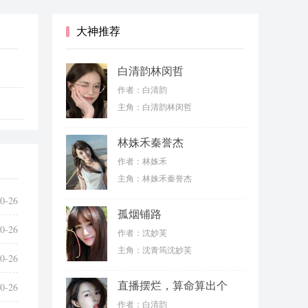
大神推荐
白清韵林闵哲
作者：白清韵
主角：白清韵林闵哲
林姝禾秦誉杰
作者：林姝禾
主角：林姝禾秦誉杰
0-26
孤烟铺路
0-26
作者：沈妙芙
主角：沈青筠沈妙芙
0-26
直播摆烂，算命算出个
0-26
病秧子老公
作者：白清韵