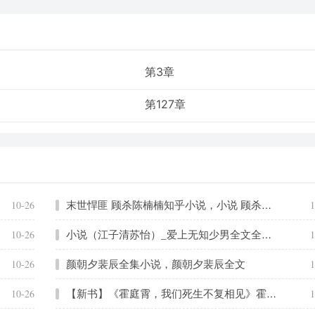
第3章
第127章
末世悍匪 顾杀陈楠楠知乎小说，小说 顾杀陈楠楠大结局全文免费阅读
10-26
1
小说（江子清苏怡）_爱上无知少男全文全章节在线阅读_小说江子清苏怡免费阅读(爱上无知少男)笔趣阁
10-26
1
颜朝夕裴辰全集小说，颜朝夕裴辰全文
10-26
1
【新书】《霍庭霄，我们死生不复相见》霍庭霄温书瑜全文全章节免费阅读
10-26
1