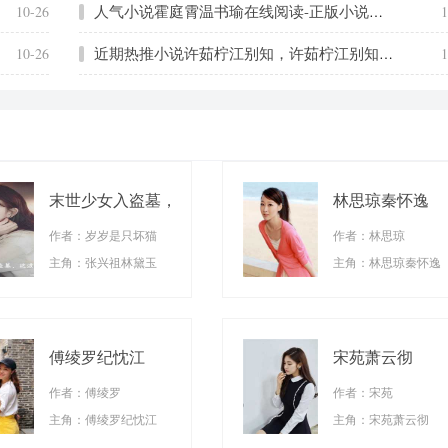
人气小说霍庭霄温书瑜在线阅读-正版小说《霍庭霄，我们死生不复相见》霍庭霄温书瑜全文阅读
10-26
1
近期热推小说许茹柠江别知，许茹柠江别知全文
10-26
1
末世少女入盗墓，
林思琼秦怀逸
这波是专业对口！
作者：岁岁是只坏猫
作者：林思琼
主角：张兴祖林黛玉
主角：林思琼秦怀逸
傅绫罗纪忱江
宋苑萧云彻
作者：傅绫罗
作者：宋苑
主角：傅绫罗纪忱江
主角：宋苑萧云彻