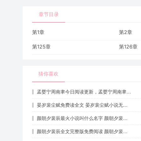
章节目录
第1章
第2章
第125章
第126章
猜你喜欢
孟婴宁周南聿今日阅读更新，孟婴宁周南聿无广告小说
晏岁裴尘赋免费读全文 晏岁裴尘赋小说无弹窗大结局
颜朝夕裴辰最火小说叫什么名字 颜朝夕裴辰免费看
颜朝夕裴辰全文完整版免费阅读 颜朝夕裴辰新书热荐小说