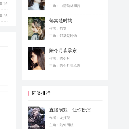
0-26
主角：白清韵林闵哲
0-26
郁棠楚时钧
作者：郁棠
主角：郁棠楚时钧
陈令月崔承东
作者：陈令月
主角：陈令月崔承东
同类排行
直播演戏：让你扮演，
没让你来真的
作者：龙打架
主角：陆铭周航