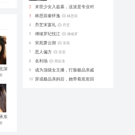
2
末世少女入盗墓，这波是专业对
口！
岁岁是只坏猫
3
林思琼秦怀逸
林思琼
4
乔芝宋宴礼
乔芝
5
傅绫罗纪忱江
傅绫罗
6
宋苑萧云彻
宋苑
7
恶人偏方
安安
8
名利场
周应淮
北深
9
成为顶级女主播，打脸极品亲戚
著
七七说要有光
10
穿成极品亲妈后，她带着崽崽回
军院
黎家七七
承东
著