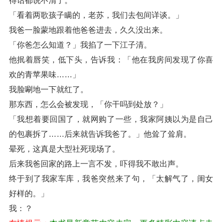
得话都说不清了。
「看着两歌孩子瞒的，老苏，我们去包间详谈。」
我爸一脸蒙地跟着他爸爸进去，久久没出来。
「你爸怎么知道？」我掐了一下江子清。
他抿着唇笑，低下头，告诉我：「他在我房间发现了你喜
欢的青苹果味……」
我脸唰地一下就红了。
那东西，怎么会被发现，「你干吗到处放？」
「我想着要回国了，就网购了一些，我家阿姨以为是自己
的包裹拆了……后来就告诉我爸了。」他耸了耸肩。
晕死，这真是大型社死现场了。
后来我爸回家的路上一言不发，吓得我不敢出声。
终于到了我家车库，我爸突然来了句，「太解气了，闺女
好样的。」
我：？