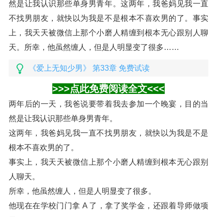
然是让我认识那些单身男青年。这两年，我爸妈见我一直
不找男朋友，就快以为我是不是根本不喜欢男的了。事实
上，我天天被微信上那个小磨人精缠到根本无心跟别人聊
天。所幸，他虽然缠人，但是人明显变了很多……
《爱上无知少男》 第33章 免费试读
>>>点此免费阅读全文<<<
两年后的一天，我爸说要带着我去参加一个晚宴，目的当
然是让我认识那些单身男青年。
这两年，我爸妈见我一直不找男朋友，就快以为我是不是
根本不喜欢男的了。
事实上，我天天被微信上那个小磨人精缠到根本无心跟别
人聊天。
所幸，他虽然缠人，但是人明显变了很多。
他现在在学校门门拿 A 了，拿了奖学金，还跟着导师做项