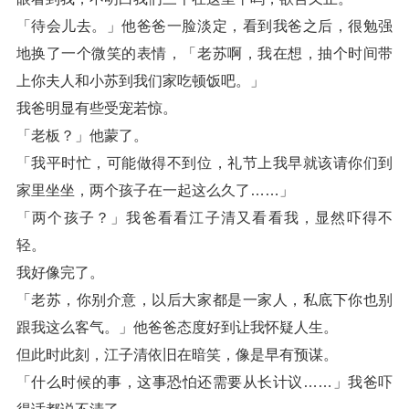
「待会儿去。」他爸爸一脸淡定，看到我爸之后，很勉强
地换了一个微笑的表情，「老苏啊，我在想，抽个时间带
上你夫人和小苏到我们家吃顿饭吧。」
我爸明显有些受宠若惊。
「老板？」他蒙了。
「我平时忙，可能做得不到位，礼节上我早就该请你们到
家里坐坐，两个孩子在一起这么久了……」
「两个孩子？」我爸看看江子清又看看我，显然吓得不
轻。
我好像完了。
「老苏，你别介意，以后大家都是一家人，私底下你也别
跟我这么客气。」他爸爸态度好到让我怀疑人生。
但此时此刻，江子清依旧在暗笑，像是早有预谋。
「什么时候的事，这事恐怕还需要从长计议……」我爸吓