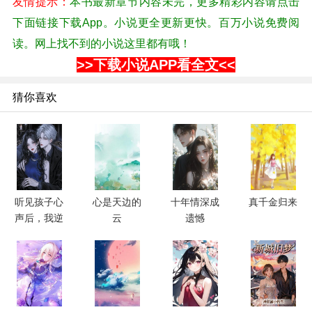
友情提示：
本书最新章节内容未完，更多精彩内容请点击
下面链接下载App。小说更全更新更快。百万小说免费阅
读。网上找不到的小说这里都有哦！
>>下载小说APP看全文<<
猜你喜欢
听见孩子心
心是天边的
十年情深成
真千金归来
声后，我逆
云
遗憾
转死亡开局