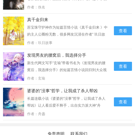
快：“妈妈当然会开心呀……。...
讲述了一个扣人心弦的故事，情节紧凑，引人入
作者：佚名
胜。我抹了一把脸上的酒血混合物，冷笑着拨通了
真千金归来
跨洋电话。“婚礼差个新郎，你来么？”1、我那一脚
用了十足的力气，宋瑶疼的脸都……...
苏宝珠守护神作为短篇言情小说《真千金归来 》中
查看
的主人公圈粉无数，很多网友沉浸在作者“ 玖日故
事 ”独家创作的精彩剧情中，详情为：绝望下，我
作者：玖日故事
从高楼一跃而下，结束了悲惨的一生。可我到死都
发现男友的腰窝后，我选择分手
不明白，它明明是苏家的守护神，可……...
新生代网文写手“玄瑜”带着书名为《发现男友的腰
查看
窝后，我选择分手》的短篇言情小说回归到大众视
线。这本小说以其独特的背景设定和出色的剧情展
作者：玄瑜
开，吸引了众多读者的关注。乔音音问他什么记录
婆婆的“没事”哲学，让我成了杀人帮凶
都不删，不怕被我查到吗？祁淮序满不在意地回
她。【不可能的，关浅她妈就是疑心病太重才疯癫
长篇连载小说《婆婆的“没事”哲学，让我成了杀人
查看
跳楼的，她不会……...
帮凶》让人看后爱不释手，出自实力派大神“舟
盏”之手，陈平之间的故事让人移不开目光，详
作者：舟盏
情：“看见没？”婆婆得意地转头对邻居们说，“这不
是还能喘气吗？没事没事！都散了吧！”……...
免责声明
联系我们