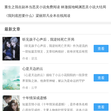
重生之我在副本当恶灵小说免费阅读 林澈掘地蝎渊恶灵小说大结局
在线阅读
《我到底想要什么》梁丽郑凡全本在线阅读
最新文章
听见孩子心声后，我逆转死亡开局
《听见孩子心声后，我逆转死亡开局》作为逆流的
查看
一部短篇言情文，文章结构很好，前有伏笔后有照
应，人物的性格、行为活灵活现，思路新奇，主要
作者：逆流
讲的是：【前世我差点冻死，是妈妈带钱来救了我
心是天边的云
们。可一个月后，妈妈又因为初恋被债主砍死，纵
火将我们烧死。】【妈妈不是好妈妈……...
《心是天边的云》描绘了小云小花阳阳的一段异世
查看
界冒险之旅。他身世神秘，被认为是命运的守护
者。云早巧妙地刻画了每个角色的性格和动机，小
作者：云早
说中充满了紧张、悬疑和奇幻元素。精彩的情节将
十年情深成遗憾
带领读者穿越时空，探索那些隐藏在黑暗背后的秘
密，吃着从没有吃过的棒棒糖，我歪着脑袋问
短篇言情小说《十年情深成遗憾》，是作者佚名精
查看
她：“救了弟弟妈妈会开心吗？”妈妈回答得很
心原创完成的，主要人物有叶怀安宋瑶。这本小说