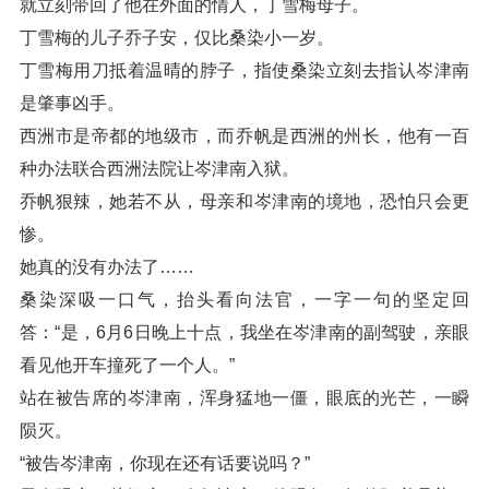
就立刻带回了他在外面的情人，丁雪梅母子。
丁雪梅的儿子乔子安，仅比桑染小一岁。
丁雪梅用刀抵着温晴的脖子，指使桑染立刻去指认岑津南
是肇事凶手。
西洲市是帝都的地级市，而乔帆是西洲的州长，他有一百
种办法联合西洲法院让岑津南入狱。
乔帆狠辣，她若不从，母亲和岑津南的境地，恐怕只会更
惨。
她真的没有办法了……
桑染深吸一口气，抬头看向法官，一字一句的坚定回
答：“是，6月6日晚上十点，我坐在岑津南的副驾驶，亲眼
看见他开车撞死了一个人。”
站在被告席的岑津南，浑身猛地一僵，眼底的光芒，一瞬
陨灭。
“被告岑津南，你现在还有话要说吗？”