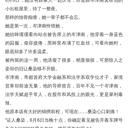
6月6日，她没有跟家人一起庆生，而是跟岑津南窝在他的
小出租屋里，待了一整夜。
那样的蚀骨痴缠，她一辈子都不会忘。
她是第一次，岑津南怜惜她，
她抬眸缓缓看向站在被告席上的岑津南，他穿着一身蓝色
的囚服，俊容疲倦，黑眸里布满了红血丝，可看向她时，
眼底却多了许多温柔。
被拘留的这一周，他清瘦了很多，稍显狼狈，可那惊人之
姿却仍旧让桑染移不开眼。
岑津南，帝都首府大学金融系和法学系双学位才子，家境
贫寒却前途无量，他的导师曾言，百年不见一个岑津南，
法学天赋超乎常人，在股市和风投上的眼光，更是犀利毒
辣。
他原本该有大好的锦绣前程，可现在……桑染心口刺痛！
“证人桑染，6月6日当晚十点，你确定看见被告开着车牌号