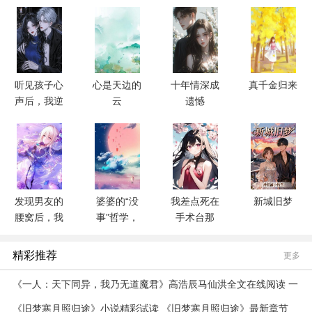
听见孩子心
心是天边的
十年情深成
真千金归来
声后，我逆
云
遗憾
转死亡开局
发现男友的
婆婆的“没
我差点死在
新城旧梦
腰窝后，我
事”哲学，
手术台那
选择分手
让我成了杀
天，他在哄
人帮凶
小三
精彩推荐
更多
《一人：天下同异，我乃无道魔君》高浩辰马仙洪全文在线阅读 一
人：天下同异，我乃无道魔君第1章
《旧梦寒月照归途》小说精彩试读 《旧梦寒月照归途》最新章节