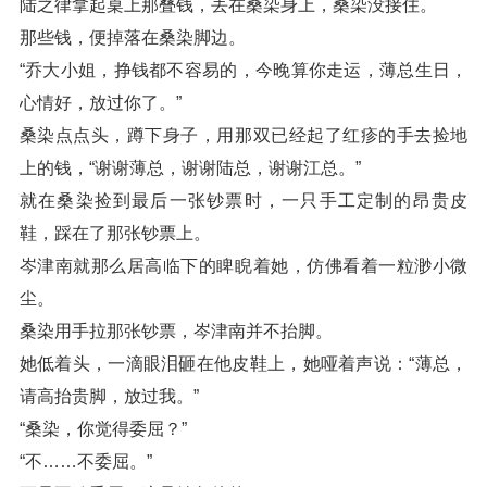
陆之律拿起桌上那叠钱，丢在桑染身上，桑染没接住。
那些钱，便掉落在桑染脚边。
“乔大小姐，挣钱都不容易的，今晚算你走运，薄总生日，
心情好，放过你了。”
桑染点点头，蹲下身子，用那双已经起了红疹的手去捡地
上的钱，“谢谢薄总，谢谢陆总，谢谢江总。”
就在桑染捡到最后一张钞票时，一只手工定制的昂贵皮
鞋，踩在了那张钞票上。
岑津南就那么居高临下的睥睨着她，仿佛看着一粒渺小微
尘。
桑染用手拉那张钞票，岑津南并不抬脚。
她低着头，一滴眼泪砸在他皮鞋上，她哑着声说：“薄总，
请高抬贵脚，放过我。”
“桑染，你觉得委屈？”
“不……不委屈。”