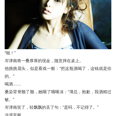
“啪！”
岑津南将一叠厚厚的现金，随意摔在桌上。
他挑挑眉头，似是看戏一般：“把这瓶酒喝了，这钱就是你
的。”
喝酒……
桑染背脊颤了颤，她咽了咽唾沫：“薄总，抱歉，我酒精过
敏。”
岑津南笑了，轻飘飘的丢了句：“是吗，不记得了。”
冷漠至极。