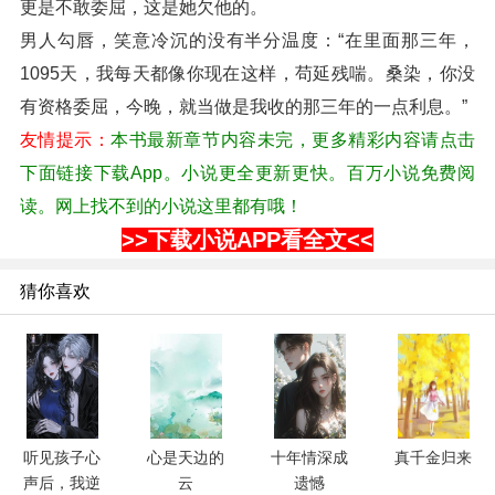
更是不敢委屈，这是她欠他的。
男人勾唇，笑意冷沉的没有半分温度：“在里面那三年，
1095天，我每天都像你现在这样，苟延残喘。桑染，你没
有资格委屈，今晚，就当做是我收的那三年的一点利息。”
友情提示：
本书最新章节内容未完，更多精彩内容请点击
下面链接下载App。小说更全更新更快。百万小说免费阅
读。网上找不到的小说这里都有哦！
>>下载小说APP看全文<<
猜你喜欢
听见孩子心
心是天边的
十年情深成
真千金归来
声后，我逆
云
遗憾