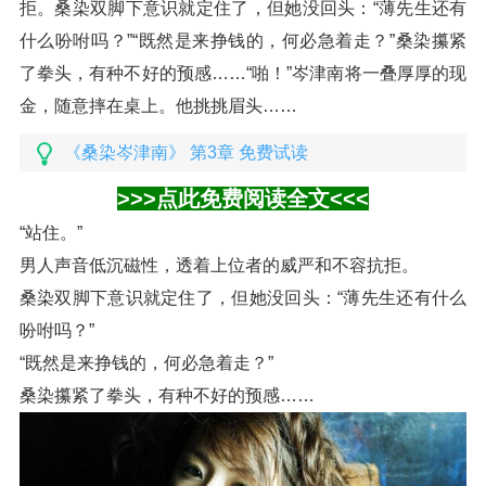
拒。桑染双脚下意识就定住了，但她没回头：“薄先生还有
什么吩咐吗？”“既然是来挣钱的，何必急着走？”桑染攥紧
了拳头，有种不好的预感……“啪！”岑津南将一叠厚厚的现
金，随意摔在桌上。他挑挑眉头……
《桑染岑津南》 第3章 免费试读
>>>点此免费阅读全文<<<
“站住。”
男人声音低沉磁性，透着上位者的威严和不容抗拒。
桑染双脚下意识就定住了，但她没回头：“薄先生还有什么
吩咐吗？”
“既然是来挣钱的，何必急着走？”
桑染攥紧了拳头，有种不好的预感……