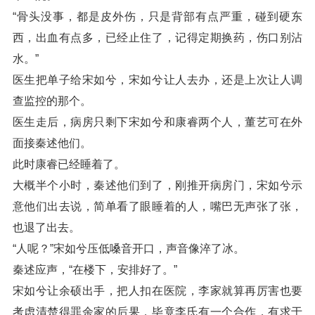
“骨头没事，都是皮外伤，只是背部有点严重，碰到硬东
西，出血有点多，已经止住了，记得定期换药，伤口别沾
水。”
医生把单子给宋如兮，宋如兮让人去办，还是上次让人调
查监控的那个。
医生走后，病房只剩下宋如兮和康睿两个人，董艺可在外
面接秦述他们。
此时康睿已经睡着了。
大概半个小时，秦述他们到了，刚推开病房门，宋如兮示
意他们出去说，简单看了眼睡着的人，嘴巴无声张了张，
也退了出去。
“人呢？”宋如兮压低嗓音开口，声音像淬了冰。
秦述应声，“在楼下，安排好了。”
宋如兮让余硕出手，把人扣在医院，李家就算再厉害也要
考虑清楚得罪余家的后果，毕竟李氏有一个合作，有求于