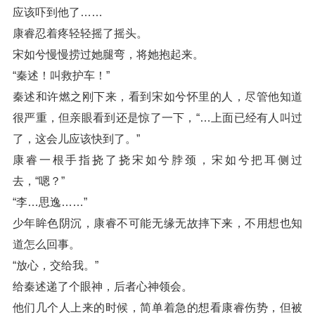
应该吓到他了……
康睿忍着疼轻轻摇了摇头。
宋如兮慢慢捞过她腿弯，将她抱起来。
“秦述！叫救护车！”
秦述和许燃之刚下来，看到宋如兮怀里的人，尽管他知道
很严重，但亲眼看到还是惊了一下，“…上面已经有人叫过
了，这会儿应该快到了。”
康睿一根手指挠了挠宋如兮脖颈，宋如兮把耳侧过
去，“嗯？”
“李…思逸……”
少年眸色阴沉，康睿不可能无缘无故摔下来，不用想也知
道怎么回事。
“放心，交给我。”
给秦述递了个眼神，后者心神领会。
他们几个人上来的时候，简单着急的想看康睿伤势，但被