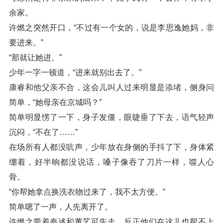
余家。
许燃之突然开口，“不过有一个女的，说是李思逸她妈，非
要进来。”
“那就让她进。”
少年一字一顿道，“进来就别出去了。”
康睿和他父亲不合，这会儿叫人过来明显是添堵，侧身问
简单，“她母亲在京城吗？”
简单明显愣了一下，身子发僵，眼睫垂了下去，语气轻声
沉闷，“不在了……”
在场所有人都没吭声，少年放在身侧的手抖了下，身体紧
绷着，好半晌都没说话，嗓子像吞了刀片一样，噬人心
骨。
“你帮她拿点换洗衣物过来了，我不太方便。”
简单嗯了一声，人先离开了。
许燃之带着秦述和董艺可先走，反正他们在这儿也帮不上