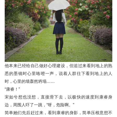
他本来已经给自己做好心理建设，但追过来看到地上的熟
悉的墨镜时心里咯噔一声，说着人群往下看到地上的人
时，心里的墙轰然坍塌……
“康睿！”
宋如兮想也没想，直接滑下去，以极快的速度到康睿身
边，周围人吓了一跳，“呀，危险啊。”
简单她们先后赶过来，看到康睿的身影，简单压根意想不