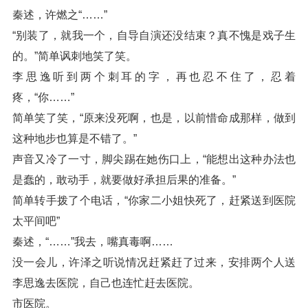
秦述，许燃之“……”
“别装了，就我一个，自导自演还没结束？真不愧是戏子生
的。”简单讽刺地笑了笑。
李思逸听到两个刺耳的字，再也忍不住了，忍着
疼，“你……”
简单笑了笑，“原来没死啊，也是，以前惜命成那样，做到
这种地步也算是不错了。”
声音又冷了一寸，脚尖踢在她伤口上，“能想出这种办法也
是蠢的，敢动手，就要做好承担后果的准备。”
简单转手拨了个电话，“你家二小姐快死了，赶紧送到医院
太平间吧”
秦述，“……”我去，嘴真毒啊……
没一会儿，许泽之听说情况赶紧赶了过来，安排两个人送
李思逸去医院，自己也连忙赶去医院。
市医院。