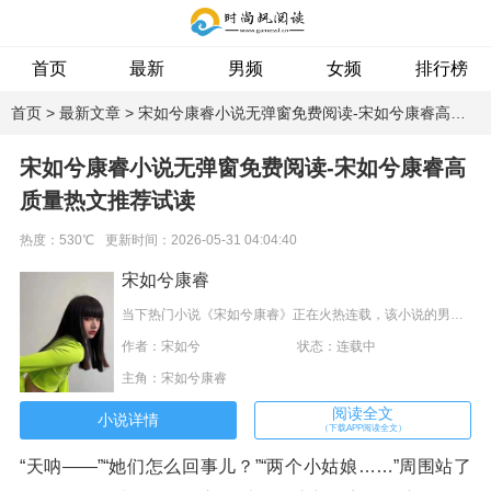
首页
最新
男频
女频
排行榜
专题
首页
>
最新文章
> 宋如兮康睿小说无弹窗免费阅读-宋如兮康睿高质量热文推荐试读
宋如兮康睿小说无弹窗免费阅读-宋如兮康睿高
质量热文推荐试读
热度：530℃
更新时间：2026-05-31 04:04:40
宋如兮康睿
当下热门小说《宋如兮康睿》正在火热连载，该小说的男女主是宋如兮康睿，更多精彩内容快来阅读吧。该小说讲述了：康睿看着这场面没忍住笑了，调侃简单，“你可真能造啊。”简单，“我这裙子这位数，我好不容易求我妈买的。”说着伸了个手，康睿懂，五位数。简单朝许泽之表了表歉意，“抱歉啊，一时没忍住。”
作者：宋如兮
状态：连载中
主角：宋如兮康睿
阅读全文
小说详情
（下载APP阅读全文）
“天呐——”“她们怎么回事儿？”“两个小姑娘……”周围站了