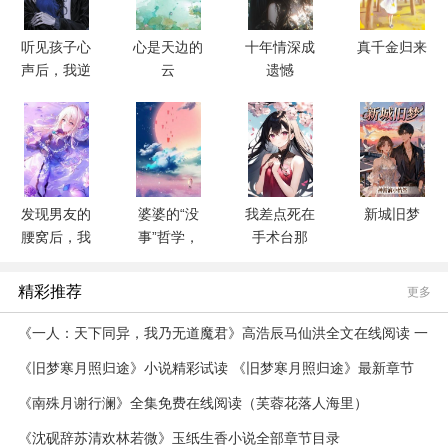
听见孩子心
心是天边的
十年情深成
真千金归来
声后，我逆
云
遗憾
转死亡开局
发现男友的
婆婆的“没
我差点死在
新城旧梦
腰窝后，我
事”哲学，
手术台那
选择分手
让我成了杀
天，他在哄
人帮凶
小三
精彩推荐
更多
《一人：天下同异，我乃无道魔君》高浩辰马仙洪全文在线阅读 一
人：天下同异，我乃无道魔君第1章
《旧梦寒月照归途》小说精彩试读 《旧梦寒月照归途》最新章节
《南殊月谢行澜》全集免费在线阅读（芙蓉花落人海里）
《沈砚辞苏清欢林若微》玉纸生香小说全部章节目录