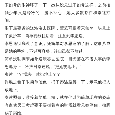
宋如兮的眼神吓了一下，她从没见过宋如兮这样，之前接
触少年只是冷冷的，漫不经心，她大多数都在和秦述打
闹。
眼下最要紧的送洛洛去医院，董艺可跟着宋如兮一块儿上
了救护车，简单视线往后看，注意到李思逸。
李思逸彻底没了意识，凭简单对李思逸的了解，这事八成
是她的手笔，不过可真狠，连自己都不放过。
简单没耽搁宋如兮送康睿去医院，目光落在不省人事的李
思逸身上，冷声对秦述说，“把她扔地上。”
秦述，“？”我去，就扔地上？？
许燃之看了眼简单脸色，捅了秦述胳膊一下，示意他把人
放地上。
秦述照做，紧接着简单上前，就在他以为简单现在的姿态
有点像灭口考虑要不要拦着点的时候就看见她停住，抬脚
踢了踢她。