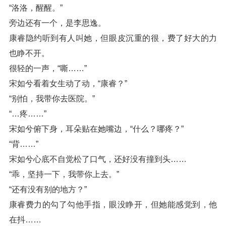
“洛洛，醒醒。”
旁边还有一个，是李思逸。
康睿隐约听到有人叫她，但眼皮沉重的很，费了好大的力
也睁不开。
很轻的一声，“嘶……”
宋如兮看着女生动了动，“康睿？”
“别怕，我带你去医院。”
“…疼……”
宋如兮俯下身，耳朵贴在她嘴边，“什么？哪疼？”
“背……”
宋如兮心底不自觉松了口气，还好没有撞到头……
“乖，坚持一下，我带你上去。”
“还有没有别的地方？”
康睿费力的勾了勾他手指，眼没睁开，但她能感觉到，他
在抖……