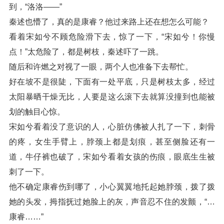
到，“洛洛——”
秦述也懵了，真的是康睿？他过来路上还在想怎么可能？
看着宋如兮不顾危险滑下去，惊了一下，“宋如兮！你慢
点！”太危险了，都是树枝，秦述吓了一跳。
随后和许燃之对视了一眼，两个人也准备下去帮忙。
好在坡不是很陡，下面有一处平底，只是树枝太多，经过
太阳暴晒干燥无比，人要是这么滚下去就算没撞到也能被
划的触目心惊。
宋如兮看着没了意识的人，心脏仿佛被人扎了一下，刺骨
的疼，女生手臂上，脖颈上都是划痕，甚至侧脸还有一
道，牛仔裤也破了，宋如兮看着女孩的伤痕，眼底生生被
刺了一下。
他不确定康睿伤到哪了，小心翼翼地托起她脖颈，拨了拨
她的头发，拇指抚过她脸上的灰，声音忍不住的发颤，“…
康睿……”