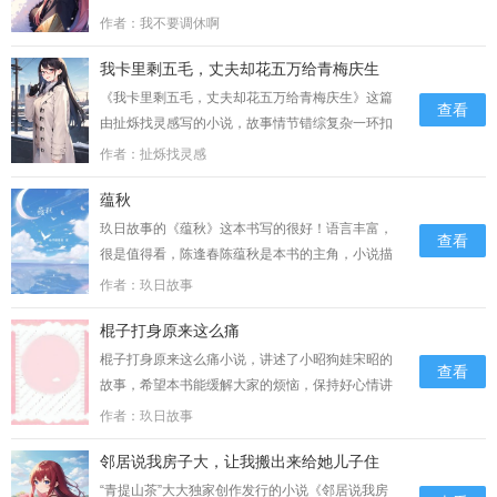
光回乡，送给父母一套房子，却只给了大伯600块
调休啊文笔很有画面感，剧情发展跌宕起伏，值得
作者：我不要调休啊
钱。在村民们的骂声中，她一个出乎……将引发读
一看。故事简介：我弟听了我的，顺利上岸，可那
者对自我的思考和追求。...
我卡里剩五毛，丈夫却花五万给青梅庆生
个白月光却留下一封对他诉满爱意的遗书跳楼了。
一个月后，我和女儿被他喂了安眠药，扒光绑起来
《我卡里剩五毛，丈夫却花五万给青梅庆生》这篇
查看
吊到……...
由扯烁找灵感写的小说，故事情节错综复杂一环扣
一环。给人有种一口气看到底的感觉。主角是傅修
作者：扯烁找灵感
秦默，《我卡里剩五毛，丈夫却花五万给青梅庆
蕴秋
生》简介：我扯出一个比哭还难看的笑容，目光扫
过桌上的菜肴。“五万块一餐，真奢侈啊。这笔钱，
玖日故事的《蕴秋》这本书写的很好！语言丰富，
查看
够我请半年的钟点工了。”我……...
很是值得看，陈逢春陈蕴秋是本书的主角，小说描
述的是:十岁冬天，我用冷水洗碗洗衣服，冻得发
作者：玖日故事
抖，当晚就发起了高烧。我哭着喊妈妈，只换来她
棍子打身原来这么痛
不耐烦的呵斥和几片退烧药。……...
棍子打身原来这么痛小说，讲述了小昭狗娃宋昭的
查看
故事，希望本书能缓解大家的烦恼，保持好心情讲
述了：我隐约看到门开了，有人走了出来。可下一
作者：玖日故事
秒，我眼前一黑，失去了意识。再醒来的时候，
邻居说我房子大，让我搬出来给她儿子住
我……...
“青提山茶”大大独家创作发行的小说《邻居说我房