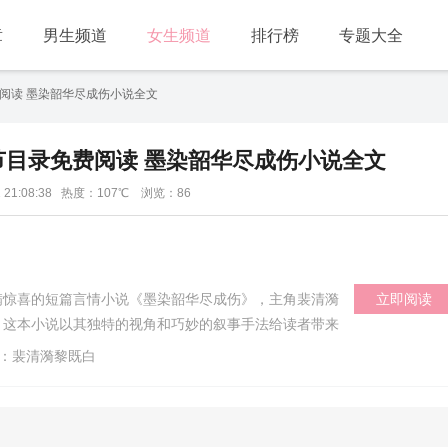
章
男生频道
女生频道
排行榜
专题大全
阅读 墨染韶华尽成伤小说全文
目录免费阅读 墨染韶华尽成伤小说全文
22 21:08:38 热度：107℃ 浏览：86
满惊喜的短篇言情小说《墨染韶华尽成伤》，主角裴清漪
立即阅读
。这本小说以其独特的视角和巧妙的叙事手法给读者带来
既白再开口时，声音已恢复平日的温柔冷静：“对不起
：裴清漪黎既白
记者的事。”……。...