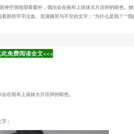
，眼神空洞地望着窗外，偶尔会在画布上涂抹大片压抑的暗色。她
着那些字字泣血、充满痛苦与不甘的文字：“为什么是我？”“我
点此免费阅读全文<<<
尔会在画布上涂抹大片压抑的暗色。
文字：