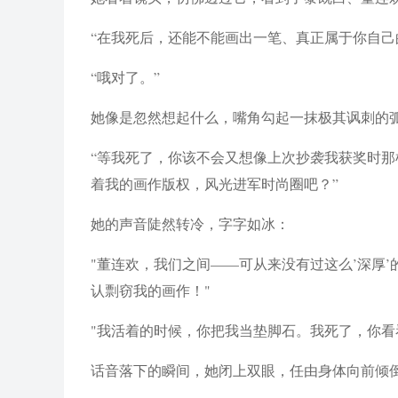
“在我死后，还能不能画出一笔、真正属于你自己
“哦对了。”
她像是忽然想起什么，嘴角勾起一抹极其讽刺的
“等我死了，你该不会又想像上次抄袭我获奖时那
着我的画作版权，风光进军时尚圈吧？”
她的声音陡然转冷，字字如冰：
"董连欢，我们之间——可从来没有过这么’深厚
认剽窃我的画作！"
"我活着的时候，你把我当垫脚石。我死了，你看
话音落下的瞬间，她闭上双眼，任由身体向前倾