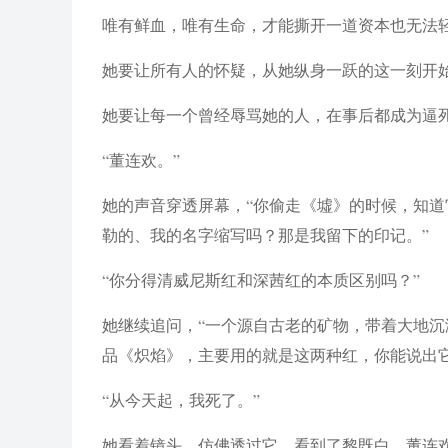
唯有鲜血，唯有生命，才能撕开一道资本也无法
她要让所有人的怀疑，从她纵身一跃的这一刻开
她要让每一个曾经辱骂她的人，在事后都成为逼
“董连欢。”
她的声音穿透屏幕，“你偷走《墟》的时候，知
勒的、我的名字缩写吗？那是我留下的印记。”
“你分得清威尼斯红和深茜红的本质区别吗？”
她继续追问，“一个源自古老的矿物，带着大地
品《炽焰》，主要用的就是这两种红，你能说出
“从今天起，我死了。”
她看着镜头，仿佛透过它，看到了黎既白、董连欢