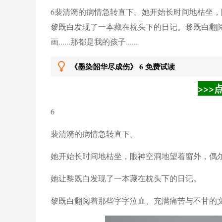
6裴清漪的病情急转直下。她开始长时间地枯坐
黎既白发现了一本藏在枕头下的日记。黎既白翻阅
画......那都是我的孩子......
《墨染韶华尽成伤》 6 免费试读
>>>
6
裴清漪的病情急转直下。
她开始长时间地枯坐，眼神空洞地望着窗外，偶
她让黎既白发现了一本藏在枕头下的日记。
黎既白翻阅着那些字字泣血、充满痛苦与不甘的