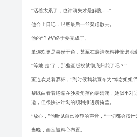
“活着太累了，也许消失才是解脱......”
他合上日记，眼底最后一丝疑虑散去。
他的“作品”终于要完成了。
董连欢更是喜形于色，甚至在裴清漪精神恍惚地
“等她‘走’了，那些画版权就彻底归我了吧？”
董连欢晃着酒杯，“到时候我就宣布为‘悼念姐姐
黎既白看着蜷缩在沙发角落的裴清漪，她似乎对
适，但很快被计划的顺利推进所掩盖。
“放心，”他听见自己冷静的声音，“一切都会按
当晚，画室被精心布置。