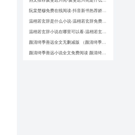
阮棠楚穆免费在线阅读-抖音新书热荐娇媚娘子不谋爱，奸佞王爷借个种
。
温栩若玄辞是什么小说-温栩若玄辞免费观看
温栩若玄辞小说在哪里可以看-温栩若玄辞最火最新更新
颜清绮季善远全文无删减版 （颜清绮季善远）主角叫颜清绮季善远的小说
颜清绮季善远小说全文免费阅读 颜清绮季善远最新章节