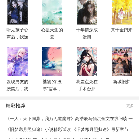
听见孩子心
心是天边的
十年情深成
真千金归来
声后，我逆
云
遗憾
转死亡开局
发现男友的
婆婆的“没
我差点死在
新城旧梦
腰窝后，我
事”哲学，
手术台那
选择分手
让我成了杀
天，他在哄
人帮凶
小三
精彩推荐
更多
《一人：天下同异，我乃无道魔君》高浩辰马仙洪全文在线阅读 一
人：天下同异，我乃无道魔君第1章
《旧梦寒月照归途》小说精彩试读 《旧梦寒月照归途》最新章节