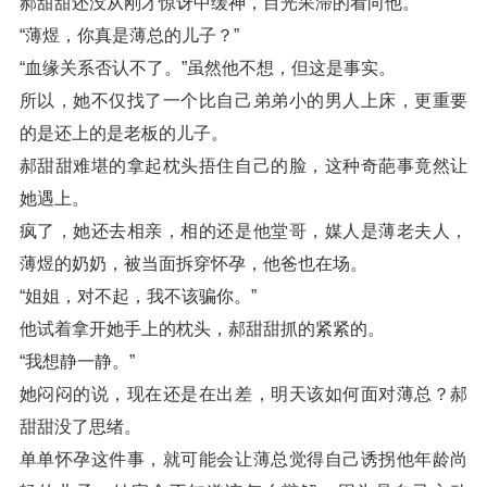
郝甜甜还没从刚才惊讶中缓神，目光呆滞的看向他。
“薄煜，你真是薄总的儿子？”
“血缘关系否认不了。”虽然他不想，但这是事实。
所以，她不仅找了一个比自己弟弟小的男人上床，更重要
的是还上的是老板的儿子。
郝甜甜难堪的拿起枕头捂住自己的脸，这种奇葩事竟然让
她遇上。
疯了，她还去相亲，相的还是他堂哥，媒人是薄老夫人，
薄煜的奶奶，被当面拆穿怀孕，他爸也在场。
“姐姐，对不起，我不该骗你。”
他试着拿开她手上的枕头，郝甜甜抓的紧紧的。
“我想静一静。”
她闷闷的说，现在还是在出差，明天该如何面对薄总？郝
甜甜没了思绪。
单单怀孕这件事，就可能会让薄总觉得自己诱拐他年龄尚