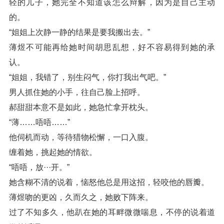
轻的儿子，她完全不知道该怎么辩解，因为是自己主动
的。
“姐姐上次静一静的结果是要我搬出去。”
薄煜不可能再给她时间胡思乱想，好不容易得到她的承
认。
“姐姐，我错了，别生闷气，你打我出气吧。”
男人抓住她的小手，往自己脸上招呼。
郝甜甜本意不是如此，她急忙拿开枕头。
“薄……唔唔……”
他伺机而动，等待猎物松懈，一口入腹。
缠着她，挑起她的情欲。
“唔唔，放···开。”
她含糊不清的说着，恼怒他总是用这招，轻咬他的唇瓣。
薄煜吻的更凶，久而久之，她败下阵来。
过了不知多久，他趴在她的耳畔微微喘息，不停的说着道