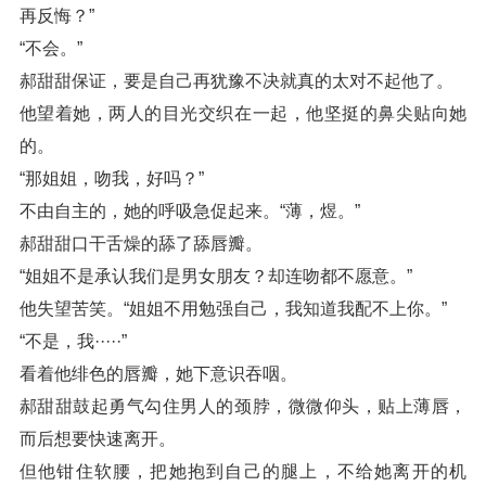
再反悔？”
“不会。”
郝甜甜保证，要是自己再犹豫不决就真的太对不起他了。
他望着她，两人的目光交织在一起，他坚挺的鼻尖贴向她
的。
“那姐姐，吻我，好吗？”
不由自主的，她的呼吸急促起来。“薄，煜。”
郝甜甜口干舌燥的舔了舔唇瓣。
“姐姐不是承认我们是男女朋友？却连吻都不愿意。”
他失望苦笑。“姐姐不用勉强自己，我知道我配不上你。”
“不是，我·····”
看着他绯色的唇瓣，她下意识吞咽。
郝甜甜鼓起勇气勾住男人的颈脖，微微仰头，贴上薄唇，
而后想要快速离开。
但他钳住软腰，把她抱到自己的腿上，不给她离开的机