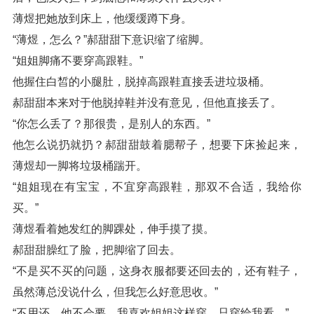
薄煜把她放到床上，他缓缓蹲下身。
“薄煜，怎么？”郝甜甜下意识缩了缩脚。
“姐姐脚痛不要穿高跟鞋。”
他握住白皙的小腿肚，脱掉高跟鞋直接丢进垃圾桶。
郝甜甜本来对于他脱掉鞋并没有意见，但他直接丢了。
“你怎么丢了？那很贵，是别人的东西。”
他怎么说扔就扔？郝甜甜鼓着腮帮子，想要下床捡起来，
薄煜却一脚将垃圾桶踹开。
“姐姐现在有宝宝，不宜穿高跟鞋，那双不合适，我给你
买。”
薄煜看着她发红的脚踝处，伸手摸了摸。
郝甜甜臊红了脸，把脚缩了回去。
“不是买不买的问题，这身衣服都要还回去的，还有鞋子，
虽然薄总没说什么，但我怎么好意思收。”
“不用还，他不会要，我喜欢姐姐这样穿，只穿给我看。”