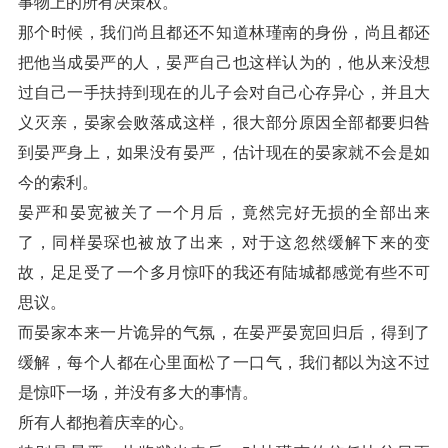
事物上的所有决策权。
那个时候，我们尚且都还不知道林瑾南的身份，尚且都还
把他当成晏严的人，晏严自己也这样认为的，他从来没想
过自己一手扶持到现在的儿子会对自己心存异心，并且大
义灭亲，晏家会败落成这样，很大部分原因全部都要归咎
到晏严身上，如果没有晏严，估计现在的晏家就不会是如
今的索利。
晏严和晏宽被关了一个月后，竟然完好无损的全部出来
了，同样晏琛也被放了出来，对于这忽然缓解下来的变
故，足足受了一个多月惊吓的我还有陆城都感觉有些不可
思议。
而晏家本来一片诡异的气氛，在晏严晏宽回归后，得到了
缓解，每个人都在心里面松了一口气，我们都以为这不过
是惊吓一场，并没有多大的事情。
所有人都抱着庆幸的心。