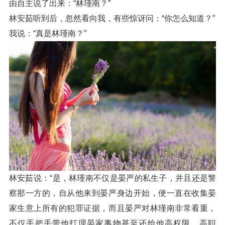
由自主说了出来：“林瑾南？”
林安茹听到后，忽然看向我，有些惊讶问：“你怎么知道？”
我说：“真是林瑾南？”
林安茹说：“是，林瑾南不仅是晏严的私生子，并且还是警
察那一方的，自从他来到晏严身边开始，便一直在收集晏
家生意上所有的犯罪证据，而且晏严对林瑾南非常看重，
不仅手把手带他打理晏家事物甚至还给他高权限，高职