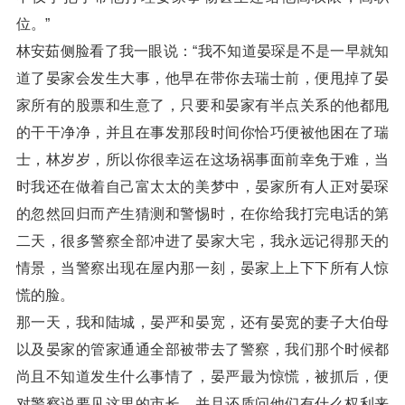
位。”
林安茹侧脸看了我一眼说：“我不知道晏琛是不是一早就知
道了晏家会发生大事，他早在带你去瑞士前，便甩掉了晏
家所有的股票和生意了，只要和晏家有半点关系的他都甩
的干干净净，并且在事发那段时间你恰巧便被他困在了瑞
士，林岁岁，所以你很幸运在这场祸事面前幸免于难，当
时我还在做着自己富太太的美梦中，晏家所有人正对晏琛
的忽然回归而产生猜测和警惕时，在你给我打完电话的第
二天，很多警察全部冲进了晏家大宅，我永远记得那天的
情景，当警察出现在屋内那一刻，晏家上上下下所有人惊
慌的脸。
那一天，我和陆城，晏严和晏宽，还有晏宽的妻子大伯母
以及晏家的管家通通全部被带去了警察，我们那个时候都
尚且不知道发生什么事情了，晏严最为惊慌，被抓后，便
对警察说要见这里的市长，并且还质问他们有什么权利来