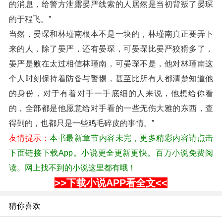
的消息，给警方泄露晏严线索的人居然是当初背叛了晏琛
的于程飞。”
当然，晏琛和林瑾南根本不是一块的，林瑾南真正要弄下
来的人，除了晏严，还有晏琛，可晏琛比晏严狡猾多了，
晏严是败在太过相信林瑾南，可晏琛不是，他对林瑾南这
个人时刻保持着防备与警惕，甚至比所有人都清楚知道他
的身份，对于有着对手一手底细的人来说，他想给你看
的，全部都是他愿意给对手看的一些无伤大雅的东西，查
得到的，也都只是一些鸡毛碎皮的事情。”
友情提示：
本书最新章节内容未完，更多精彩内容请点击
下面链接下载App。小说更全更新更快。百万小说免费阅
读。网上找不到的小说这里都有哦！
>>下载小说APP看全文<<
猜你喜欢