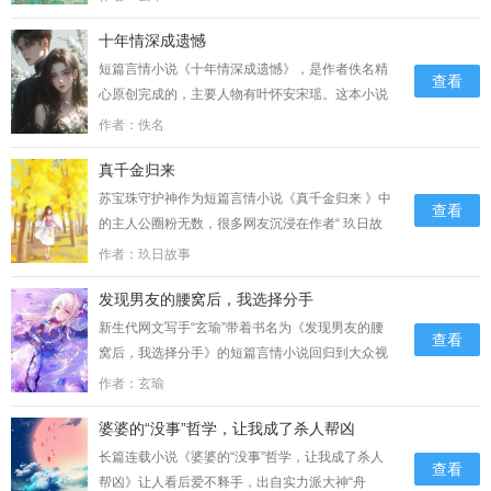
说中充满了紧张、悬疑和奇幻元素。精彩的情节将
十年情深成遗憾
带领读者穿越时空，探索那些隐藏在黑暗背后的秘
密，吃着从没有吃过的棒棒糖，我歪着脑袋问
短篇言情小说《十年情深成遗憾》，是作者佚名精
查看
她：“救了弟弟妈妈会开心吗？”妈妈回答得很
心原创完成的，主要人物有叶怀安宋瑶。这本小说
快：“妈妈当然会开心呀……。...
讲述了一个扣人心弦的故事，情节紧凑，引人入
作者：佚名
胜。我抹了一把脸上的酒血混合物，冷笑着拨通了
真千金归来
跨洋电话。“婚礼差个新郎，你来么？”1、我那一脚
用了十足的力气，宋瑶疼的脸都……...
苏宝珠守护神作为短篇言情小说《真千金归来 》中
查看
的主人公圈粉无数，很多网友沉浸在作者“ 玖日故
事 ”独家创作的精彩剧情中，详情为：绝望下，我
作者：玖日故事
从高楼一跃而下，结束了悲惨的一生。可我到死都
发现男友的腰窝后，我选择分手
不明白，它明明是苏家的守护神，可……...
新生代网文写手“玄瑜”带着书名为《发现男友的腰
查看
窝后，我选择分手》的短篇言情小说回归到大众视
线。这本小说以其独特的背景设定和出色的剧情展
作者：玄瑜
开，吸引了众多读者的关注。乔音音问他什么记录
婆婆的“没事”哲学，让我成了杀人帮凶
都不删，不怕被我查到吗？祁淮序满不在意地回
她。【不可能的，关浅她妈就是疑心病太重才疯癫
长篇连载小说《婆婆的“没事”哲学，让我成了杀人
查看
跳楼的，她不会……...
帮凶》让人看后爱不释手，出自实力派大神“舟