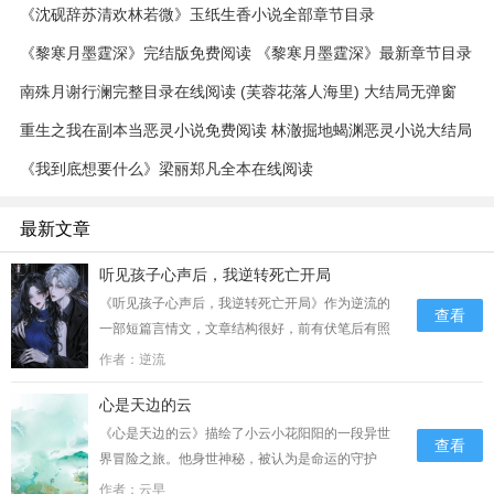
《沈砚辞苏清欢林若微》玉纸生香小说全部章节目录
《黎寒月墨霆深》完结版免费阅读 《黎寒月墨霆深》最新章节目录
南殊月谢行澜完整目录在线阅读 (芙蓉花落人海里) 大结局无弹窗
重生之我在副本当恶灵小说免费阅读 林澈掘地蝎渊恶灵小说大结局
在线阅读
《我到底想要什么》梁丽郑凡全本在线阅读
最新文章
听见孩子心声后，我逆转死亡开局
《听见孩子心声后，我逆转死亡开局》作为逆流的
查看
一部短篇言情文，文章结构很好，前有伏笔后有照
应，人物的性格、行为活灵活现，思路新奇，主要
作者：逆流
讲的是：【前世我差点冻死，是妈妈带钱来救了我
心是天边的云
们。可一个月后，妈妈又因为初恋被债主砍死，纵
火将我们烧死。】【妈妈不是好妈妈……...
《心是天边的云》描绘了小云小花阳阳的一段异世
查看
界冒险之旅。他身世神秘，被认为是命运的守护
者。云早巧妙地刻画了每个角色的性格和动机，小
作者：云早