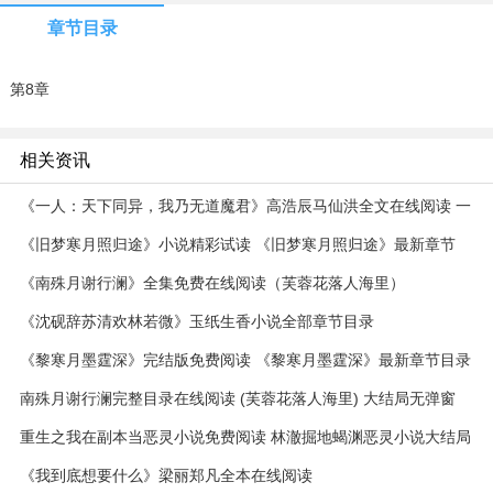
章节目录
第8章
相关资讯
《一人：天下同异，我乃无道魔君》高浩辰马仙洪全文在线阅读 一
人：天下同异，我乃无道魔君第1章
《旧梦寒月照归途》小说精彩试读 《旧梦寒月照归途》最新章节
《南殊月谢行澜》全集免费在线阅读（芙蓉花落人海里）
《沈砚辞苏清欢林若微》玉纸生香小说全部章节目录
《黎寒月墨霆深》完结版免费阅读 《黎寒月墨霆深》最新章节目录
南殊月谢行澜完整目录在线阅读 (芙蓉花落人海里) 大结局无弹窗
重生之我在副本当恶灵小说免费阅读 林澈掘地蝎渊恶灵小说大结局
在线阅读
《我到底想要什么》梁丽郑凡全本在线阅读