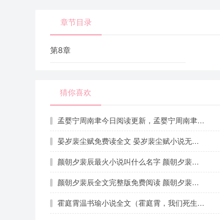
章节目录
第8章
猜你喜欢
孟婴宁周南聿今日阅读更新，孟婴宁周南聿无广告小说
晏岁裴尘赋免费读全文 晏岁裴尘赋小说无弹窗大结局
颜朝夕裴辰最火小说叫什么名字 颜朝夕裴辰免费看
颜朝夕裴辰全文完整版免费阅读 颜朝夕裴辰新书热荐小说
霍庭霄温书瑜小说全文（霍庭霄，我们死生不复相见）完整版阅读-霍庭霄温书瑜小说全文无删减版