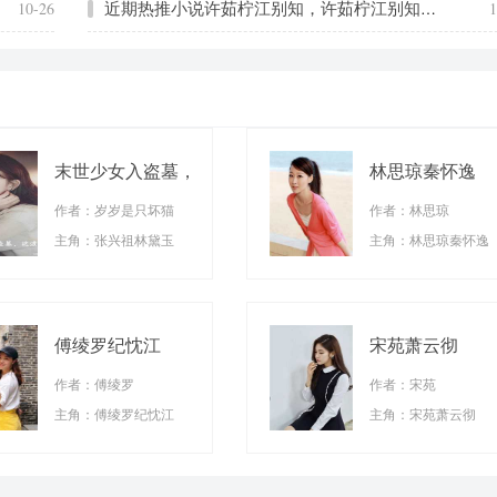
近期热推小说许茹柠江别知，许茹柠江别知全文
10-26
1
末世少女入盗墓，
林思琼秦怀逸
这波是专业对口！
作者：岁岁是只坏猫
作者：林思琼
主角：张兴祖林黛玉
主角：林思琼秦怀逸
傅绫罗纪忱江
宋苑萧云彻
作者：傅绫罗
作者：宋苑
主角：傅绫罗纪忱江
主角：宋苑萧云彻