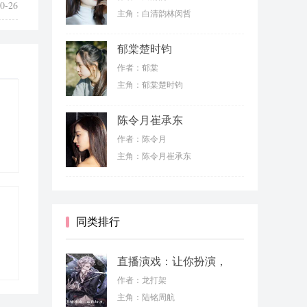
0-26
主角：白清韵林闵哲
郁棠楚时钧
作者：郁棠
主角：郁棠楚时钧
陈令月崔承东
作者：陈令月
主角：陈令月崔承东
同类排行
直播演戏：让你扮演，
没让你来真的
作者：龙打架
主角：陆铭周航