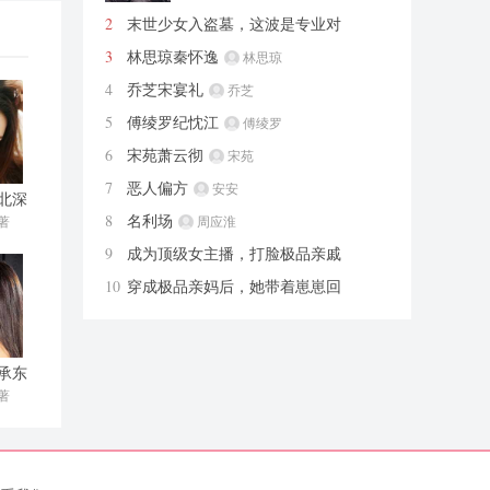
2
末世少女入盗墓，这波是专业对
口！
岁岁是只坏猫
3
林思琼秦怀逸
林思琼
4
乔芝宋宴礼
乔芝
5
傅绫罗纪忱江
傅绫罗
6
宋苑萧云彻
宋苑
7
恶人偏方
安安
北深
8
名利场
著
周应淮
9
成为顶级女主播，打脸极品亲戚
七七说要有光
10
穿成极品亲妈后，她带着崽崽回
军院
黎家七七
承东
著