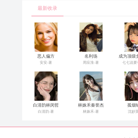
最新收录
恶人偏方
名利场
成为顶级
打脸极
安安-著
周应淮-著
七七说要
白清韵林闵哲
林姝禾秦誉杰
孤烟
白清韵-著
林姝禾-著
沈妙芙