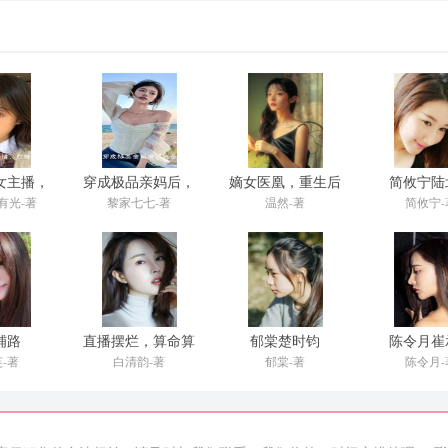
女主播，
穿成极品亲妈后，
嫡女医凰，重生后
简攸宁陆
品亲戚
她带着崽崽回军院
全家跪求饶命
有光-著
黎家七七-著
温然-著
简攸宁-
铺路
直播摆烂，算命算
郁棠楚时钧
陈令月崔
出个病秧子老公
-著
白清韵-著
郁棠-著
陈令月-