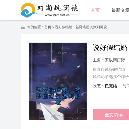
首页
最新文
你的位置：
首页
> 说好假结婚，被野痞硬汉撩到腿软
说好假结婚
主角：安以南厉野
很喜欢说好假结婚，
说精彩节选几个婶子
的唯一大夫，她…….
状态：
已完结
时
全文阅读