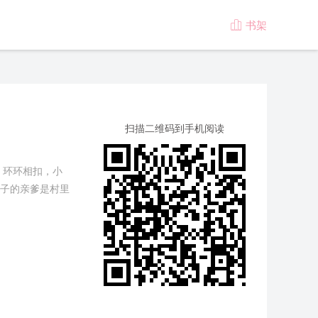
书架

扫描二维码到手机阅读
，环环相扣，小
子的亲爹是村里