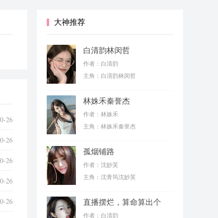
大神推荐
白清韵林闵哲
作者：白清韵
主角：白清韵林闵哲
林姝禾秦誉杰
作者：林姝禾
0-26
主角：林姝禾秦誉杰
0-26
孤烟铺路
0-26
作者：沈妙芙
主角：沈青筠沈妙芙
0-26
0-26
直播摆烂，算命算出个
病秧子老公
作者：白清韵