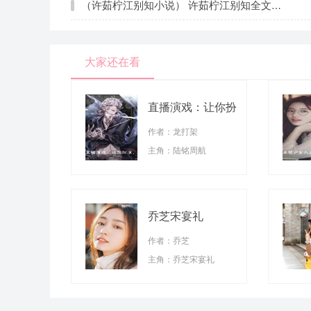
（许茹柠江别知小说） 许茹柠江别知全文免费阅读
大家还在看
直播演戏：让你扮
演，没让你来真的
作者：龙打架
主角：陆铭周航
乔芝宋宴礼
作者：乔芝
主角：乔芝宋宴礼