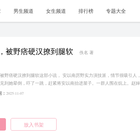
章
男生频道
女生频道
排行榜
专题大全
，被野痞硬汉撩到腿软
佚名 著
被野痞硬汉撩到腿软这部小说， 安以南厉野实力演技派，情节很吸引人
见到她晕倒，吓了一跳，赶紧将安以南抬进屋子。一群人围在炕上。赵婶
..
间：
2025-11-07
放入书架