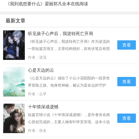
《我到底想要什么》梁丽郑凡全本在线阅读
最新文章
听见孩子心声后，我逆转死亡开局
《听见孩子心声后，我逆转死亡开局》作为逆流的
查看
一部短篇言情文，文章结构很好，前有伏笔后有照
应，人物的性格、行为活灵活现，思路新奇，主要
作者：逆流
讲的是：【前世我差点冻死，是妈妈带钱来救了我
心是天边的云
们。可一个月后，妈妈又因为初恋被债主砍死，纵
火将我们烧死。】【妈妈不是好妈妈……...
《心是天边的云》描绘了小云小花阳阳的一段异世
查看
界冒险之旅。他身世神秘，被认为是命运的守护
者。云早巧妙地刻画了每个角色的性格和动机，小
作者：云早
说中充满了紧张、悬疑和奇幻元素。精彩的情节将
十年情深成遗憾
带领读者穿越时空，探索那些隐藏在黑暗背后的秘
密，吃着从没有吃过的棒棒糖，我歪着脑袋问
短篇言情小说《十年情深成遗憾》，是作者佚名精
查看
她：“救了弟弟妈妈会开心吗？”妈妈回答得很
心原创完成的，主要人物有叶怀安宋瑶。这本小说
快：“妈妈当然会开心呀……。...
讲述了一个扣人心弦的故事，情节紧凑，引人入
作者：佚名
胜。我抹了一把脸上的酒血混合物，冷笑着拨通了