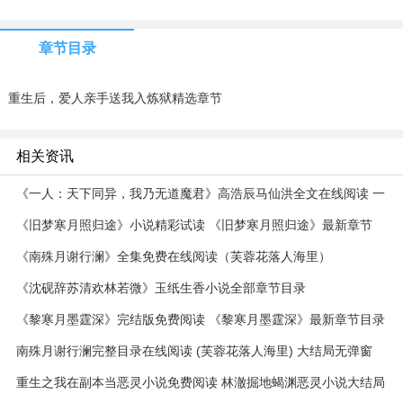
章节目录
重生后，爱人亲手送我入炼狱精选章节
相关资讯
《一人：天下同异，我乃无道魔君》高浩辰马仙洪全文在线阅读 一
人：天下同异，我乃无道魔君第1章
《旧梦寒月照归途》小说精彩试读 《旧梦寒月照归途》最新章节
《南殊月谢行澜》全集免费在线阅读（芙蓉花落人海里）
《沈砚辞苏清欢林若微》玉纸生香小说全部章节目录
《黎寒月墨霆深》完结版免费阅读 《黎寒月墨霆深》最新章节目录
南殊月谢行澜完整目录在线阅读 (芙蓉花落人海里) 大结局无弹窗
重生之我在副本当恶灵小说免费阅读 林澈掘地蝎渊恶灵小说大结局
在线阅读