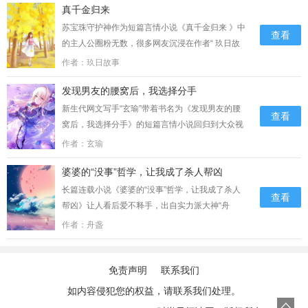
真千金归来
跨洋电话。“婚礼差个新郎，你来么？”1、我那一脚
用了十足的力气，宋瑶疼的脸都……...
苏宝珠守护神作为短篇言情小说《真千金归来 》中
查看
的主人公圈粉无数，很多网友沉浸在作者“ 玖日故
事 ”独家创作的精彩剧情中，详情为：绝望下，我
作者：玖日故事
从高楼一跃而下，结束了悲惨的一生。可我到死都
发现男友的腰窝后，我选择分手
不明白，它明明是苏家的守护神，可……...
新生代网文写手“玄瑜”带着书名为《发现男友的腰
查看
窝后，我选择分手》的短篇言情小说回归到大众视
线。这本小说以其独特的背景设定和出色的剧情展
作者：玄瑜
开，吸引了众多读者的关注。乔音音问他什么记录
婆婆的“没事”哲学，让我成了杀人帮凶
都不删，不怕被我查到吗？祁淮序满不在意地回
她。【不可能的，关浅她妈就是疑心病太重才疯癫
长篇连载小说《婆婆的“没事”哲学，让我成了杀人
查看
跳楼的，她不会……...
帮凶》让人看后爱不释手，出自实力派大神“舟
盏”之手，陈平之间的故事让人移不开目光，详
作者：舟盏
情：“看见没？”婆婆得意地转头对邻居们说，“这不
是还能喘气吗？没事没事！都散了吧！”……...
免责声明
联系我们
如内容侵犯您的权益，请联系我们处理。