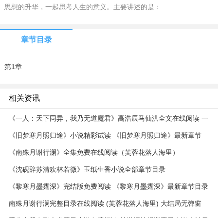
思想的升华，一起思考人生的意义。主要讲述的是：...
章节目录
第1章
相关资讯
《一人：天下同异，我乃无道魔君》高浩辰马仙洪全文在线阅读 一
人：天下同异，我乃无道魔君第1章
《旧梦寒月照归途》小说精彩试读 《旧梦寒月照归途》最新章节
《南殊月谢行澜》全集免费在线阅读（芙蓉花落人海里）
《沈砚辞苏清欢林若微》玉纸生香小说全部章节目录
《黎寒月墨霆深》完结版免费阅读 《黎寒月墨霆深》最新章节目录
南殊月谢行澜完整目录在线阅读 (芙蓉花落人海里) 大结局无弹窗